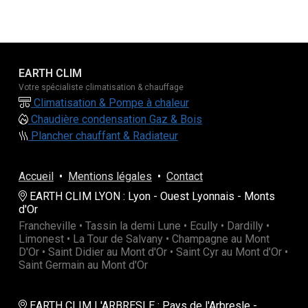
EARTH CLIM
Votre spécialiste climatisation & chauffage
Climatisation & Pompe à chaleur
Chaudière condensation Gaz & Bois
Plancher chauffant & Radiateur
Accueil
•
Mentions légales
•
Contact
EARTH CLIM LYON : Lyon - Ouest Lyonnais - Monts
d'Or
Francheville • Tassin la demi Lune • Ecully • Dardilly •
Limonest • La Tour de Salvany • Champagne au Mont
D'Or • Saint Didier au Mont d'Or • Saint Cyr au Mont d'Or •
Saint Germain au Mont d'Or
EARTH CLIM L'ARBRESLE : Pays de l'Arbresle -